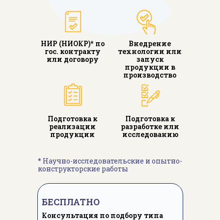
НИР (НИОКР)* по
Внедрение
гос. контракту
технологии или
или договору
запуск
продукции в
производство
Подготовка к
Подготовка к
реализации
разработке или
продукции
исследованию
* Научно-исследовательские и опытно-
конструкторские работы
БЕСПЛАТНО
Консультация по подбору типа